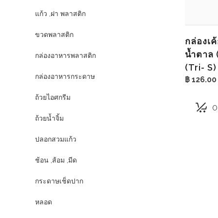
แก้ว ,ฝา พลาสติก
ขวดพลาสติก
กล่องเค
น้ำตาล 
กล่องอาหารพลาสติก
(Tri- S)
กล่องอาหารกระดาษ
฿
126.00
ถ้วยไอศกรีม
O
ถ้วยน้ำจิ้ม
ปลอกสวมแก้ว
ช้อน ,ส้อม ,มีด
กระดาษเช็ดปาก
หลอด