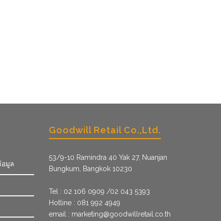
Goodwill Retail Co.,Ltd.
53/9­-10 Ramindra 40 Yak 27, Nuanjan
้อมูล
Bungkum, Bangkok 10230
Tel : 02 106 0909 /02 043 5393
Hotline : 081 992 4949
email :
marketing@goodwillretail.co.th