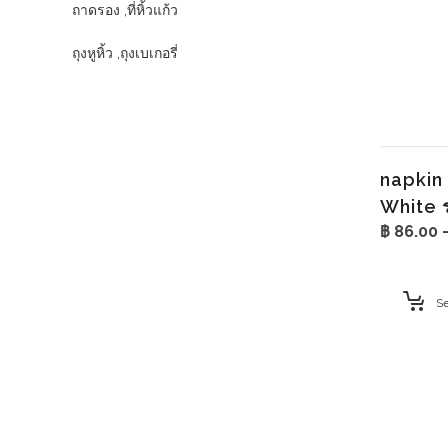
ถาดรอง ,ที่หิ้วแก้ว
ถุงหูหิ้ว ,ถุงเบเกอรี่
napkin 
White ร
฿
86.00
Se