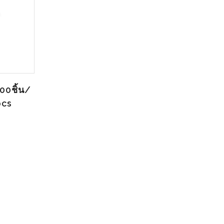
00ชิ้น/
pcs