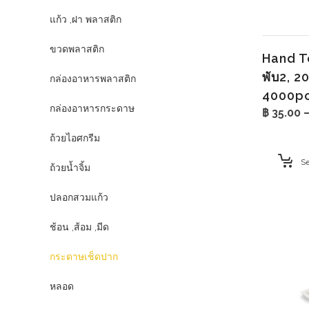
แก้ว ,ฝา พลาสติก
ขวดพลาสติก
Hand To
พับ2, 2
กล่องอาหารพลาสติก
4000pcs
กล่องอาหารกระดาษ
฿
35.00
ถ้วยไอศกรีม
Se
ถ้วยน้ำจิ้ม
ปลอกสวมแก้ว
ช้อน ,ส้อม ,มีด
กระดาษเช็ดปาก
หลอด