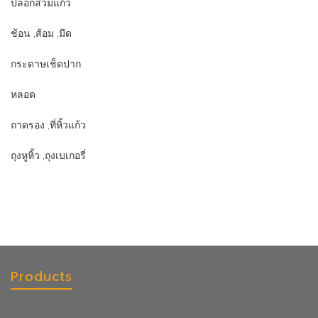
ปลอกสวมแก้ว
ช้อน ,ส้อม ,มีด
กระดาษเช็ดปาก
หลอด
ถาดรอง ,ที่หิ้วแก้ว
ถุงหูหิ้ว ,ถุงเบเกอรี่
Products