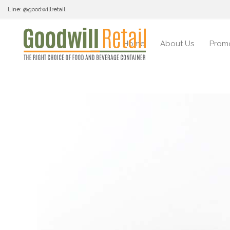
Line: @goodwillretail
Home
About Us
Prom