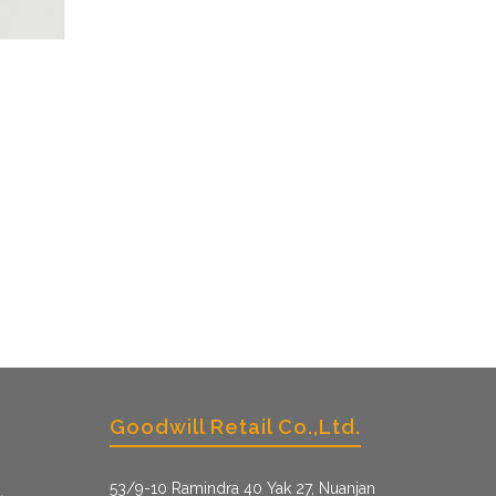
Goodwill Retail Co.,Ltd.
53/9­-10 Ramindra 40 Yak 27, Nuanjan