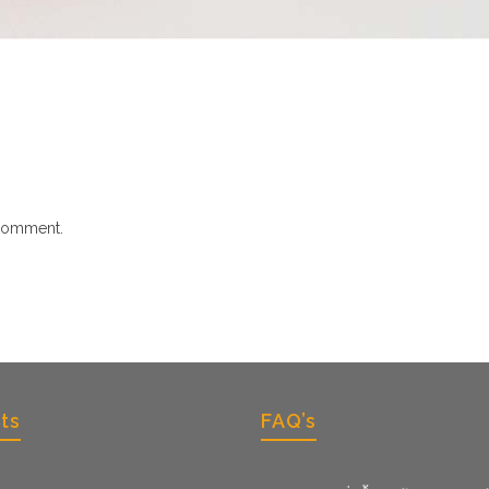
comment.
ts
FAQ’s