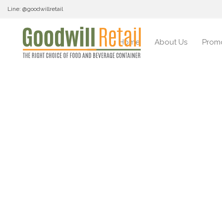
Line: @goodwillretail
Home
About Us
Prom