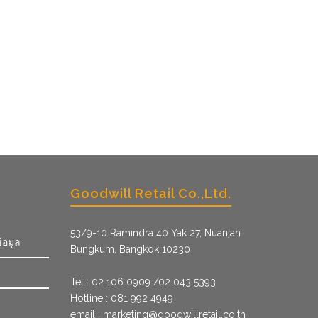
Goodwill Retail Co.,Ltd.
53/9­-10 Ramindra 40 Yak 27, Nuanjan
้อมูล
Bungkum, Bangkok 10230
Tel : 02 106 0909 /02 043 5393
Hotline : 081 992 4949
email :
marketing@goodwillretail.co.th