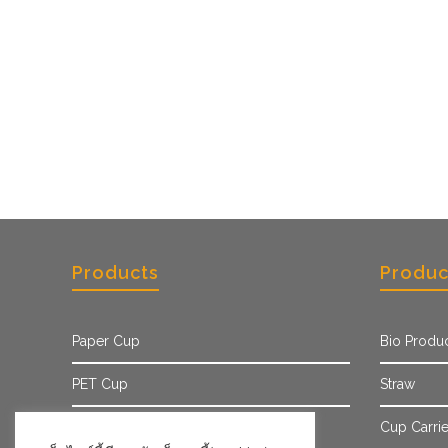
Products
Produc
Paper Cup
Bio Produ
PET Cup
Straw
Paper Sleeve
Cup Carrie