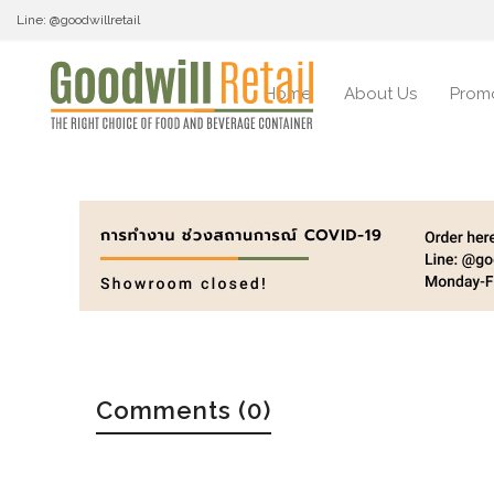
Line: @goodwillretail
Home
About Us
Prom
Comments (0)