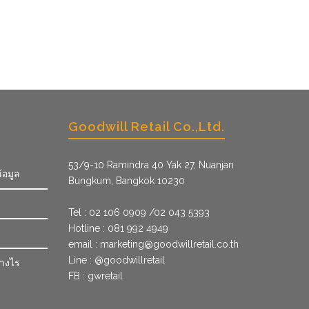
Goodwill Retail Co.,Ltd.
53/9­-10 Ramindra 40 Yak 27, Nuanjan
้อมูล
Bungkum, Bangkok 10230
Tel : 02 106 0909 /02 043 5393
Hotline : 081 992 4949
email :
marketing@goodwillretail.co.th
Line : @goodwillretail
่างไร
FB : gwretail