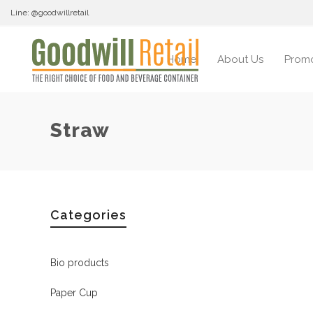
Line: @goodwillretail
Home
About Us
Promo
Straw
Categories
Bio products
Paper Cup