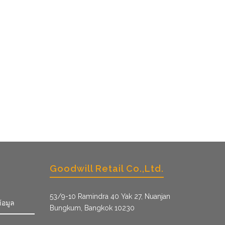
Goodwill Retail Co.,Ltd.
53/9­-10 Ramindra 40 Yak 27, Nuanjan
้อมูล
Bungkum, Bangkok 10230