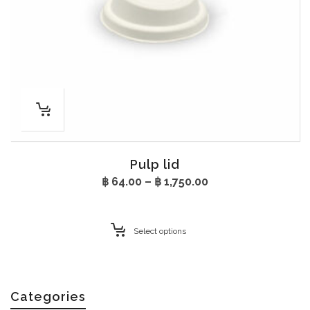
Pulp lid
Price
฿
64.00
–
฿
1,750.00
range:
฿ 64.00
through
Select options
฿ 1,750.00
Categories