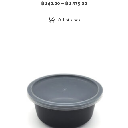
Price
฿
140.00
–
฿
1,375.00
range:
฿ 140.00
through
Out of stock
฿ 1,375.00