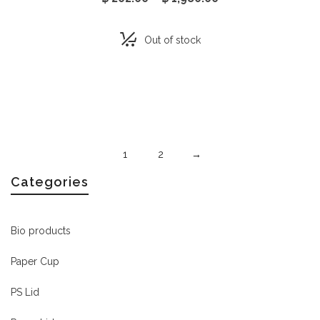
range:
฿ 202.00
through
Out of stock
฿ 1,980.00
1
2
→
Categories
Bio products
Paper Cup
PS Lid