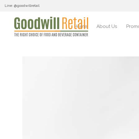
Line: @goodwillretail
Home
About Us
Promo