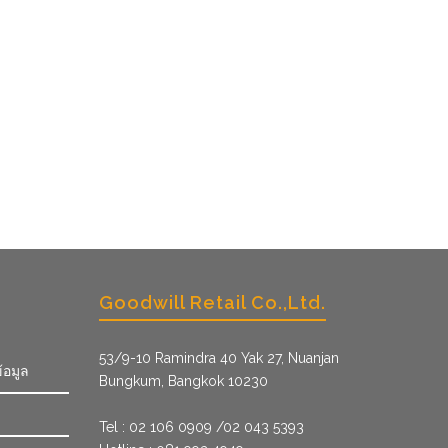
Goodwill Retail Co.,Ltd.
53/9­-10 Ramindra 40 Yak 27, Nuanjan
้อมูล
Bungkum, Bangkok 10230
Tel : 02 106 0909 /02 043 5393