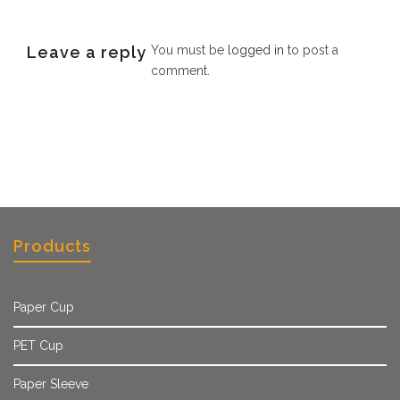
Leave a reply
You must be
logged in
to post a
comment.
Products
Paper Cup
PET Cup
Paper Sleeve