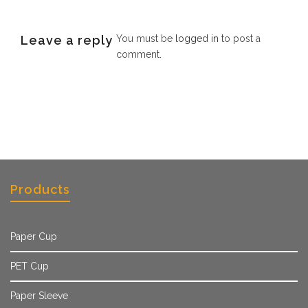
Leave a reply
You must be
logged in
to post a
comment.
Products
Paper Cup
PET Cup
Paper Sleeve