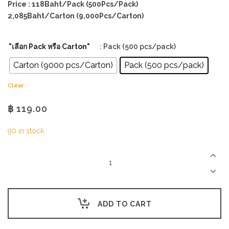
Price : 118Baht/Pack (500Pcs/Pack)
2,085Baht/Carton (9,000Pcs/Carton)
"เลือก Pack หรือ Carton"
: Pack (500 pcs/pack)
Carton (9000 pcs/Carton)
Pack (500 pcs/pack)
Clear
฿
119.00
90 in stock
Napkin
25x25cm
1ply,
4folds
-
brown
ADD TO CART
quantity