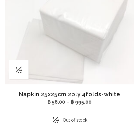
Napkin 25x25cm 2ply,4folds-white
Price
฿
56.00
–
฿
995.00
range:
฿ 56.00
through
Out of stock
฿ 995.00