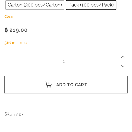
Carton (300 pcs/Carton)
Pack (100 pcs/Pack)
Clear
฿
219.00
516 in stock
2x1
Splittable
cup
carrier
quantity
ADD TO CART
SKU:
5427