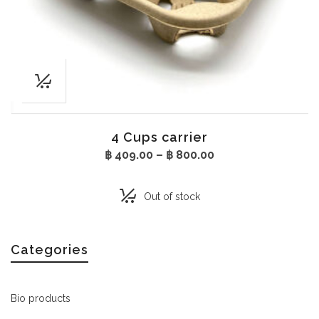
4 Cups carrier
Price
฿
409.00
–
฿
800.00
range:
฿ 409.00
through
Out of stock
฿ 800.00
Categories
Bio products