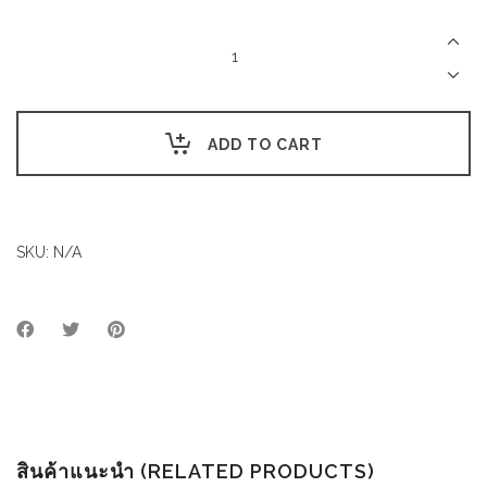
16
oz
Single
Wall
Paper
Cup-
ADD TO CART
DPE
quantity
SKU:
N/A
สินค้าแนะนำ (RELATED PRODUCTS)