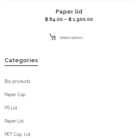
Paper lid
Price
฿
84.00
–
฿
1,900.00
range:
฿ 84.00
through
Select options
฿ 1,900.00
Categories
Bio products
Paper Cup
PS Lid
Paper Lid
PET Cup, Lid