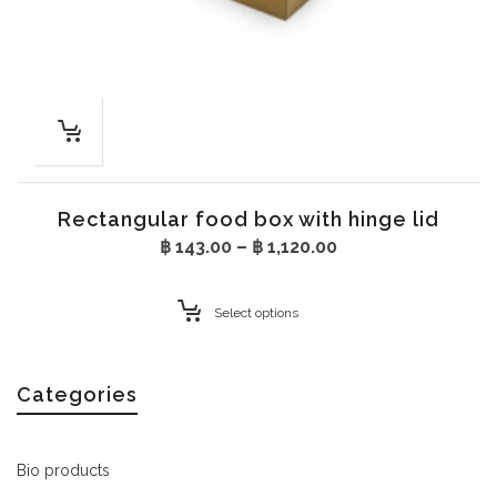
Rectangular food box with hinge lid
Price
฿
143.00
–
฿
1,120.00
range:
฿ 143.00
through
Select options
฿ 1,120.00
Categories
Bio products