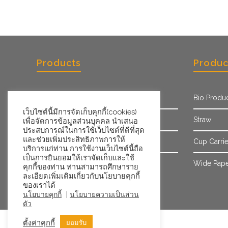
Products
Produc
Paper Cup
Bio Produ
เว็บไซต์นี้มีการจัดเก็บคุกกี้(cookies)
PET Cup
Straw
เพื่อจัดการข้อมูลส่วนบุคคล นำเสนอ
ประสบการณ์ในการใช้เว็บไซต์ที่ดีที่สุด
และช่วยเพิ่มประสิทธิภาพการให้
Paper Sleeve
Cup Carrie
บริการแก่ท่าน การใช้งานเว็บไซต์นี้ถือ
เป็นการยินยอมให้เราจัดเก็บและใช้
Ice Cream Cup/Tub
Wide Pape
คุกกี้ของท่าน ท่านสามารถศึกษาราย
ละเอียดเพิ่มเติมเกี่ยวกับนโยบายคุกกี้
ของเราได้
|
นโยบายคุกกี้
นโยบายความเป็นส่วน
ตัว
ตั้งค่าคุกกี้
ยอมรับ
©2026 Goodwill Retail · Powered by WordPress