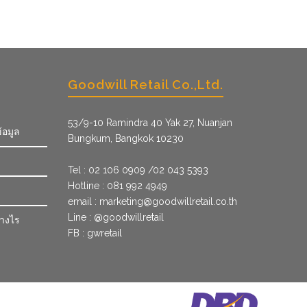
Goodwill Retail Co.,Ltd.
53/9­-10 Ramindra 40 Yak 27, Nuanjan
้อมูล
Bungkum, Bangkok 10230
Tel : 02 106 0909 /02 043 5393
Hotline : 081 992 4949
email :
marketing@goodwillretail.co.th
Line : @goodwillretail
่างไร
FB : gwretail