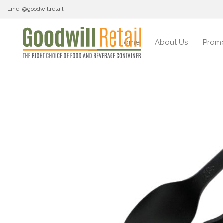
Line: @goodwillretail
Home
About Us
Promo