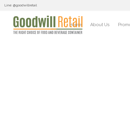
Line: @goodwillretail
Home
About Us
Promo