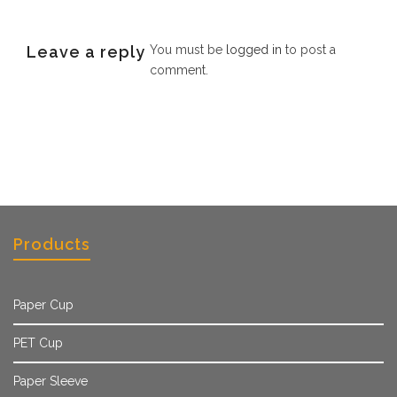
Leave a reply
You must be
logged in
to post a
comment.
Products
Paper Cup
PET Cup
Paper Sleeve