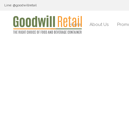
Line: @goodwillretail
Home
About Us
Promo