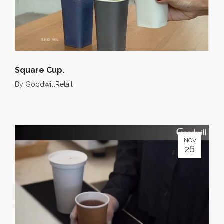
Square Cup.
By
GoodwillRetail
NOV
26