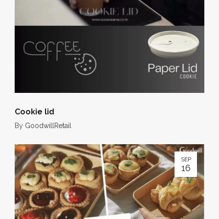
Cookie lid
By
GoodwillRetail
SEP
16