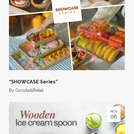
“SHOWCASE Series”
By
GoodwillRetail
NOV
08