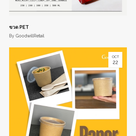
ขวด PET
By
GoodwillRetail
OCT
22