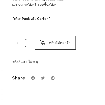
1,350บาท/ลัง (6,400ชิ้น/ลัง)
"เลือก Pack หรือ Carton"
กระดาษ
เช็ด
หยิบใส่ตะกร้า
ปาก
33X33cm
1ชั้น
พับ8
รหัสสินค้า:
ไม่ระบุ
-
สี
ขาว
Share
quantity