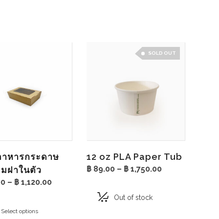
SOLD OUT
งอาหารกระดาษ
12 oz PLA Paper Tub
Price
฿
89.00
–
฿
1,750.00
ี่ยมฝาในตัว
range:
Price
00
–
฿
1,120.00
฿ 89.00
range:
through
Out of stock
฿ 143.00
฿ 1,750.00
through
Select options