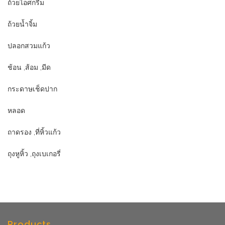
ถ้วยไอศกรีม
ถ้วยน้ำจิ้ม
ปลอกสวมแก้ว
ช้อน ,ส้อม ,มีด
กระดาษเช็ดปาก
หลอด
ถาดรอง ,ที่หิ้วแก้ว
ถุงหูหิ้ว ,ถุงเบเกอรี่
Products