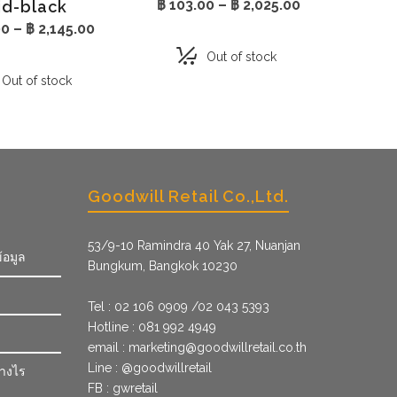
Price
฿
103.00
–
฿
2,025.00
lid-black
range:
Price
00
–
฿
2,145.00
฿ 103.00
range:
through
Out of stock
฿ 219.00
฿ 2,025.00
through
Out of stock
฿ 2,145.00
Goodwill Retail Co.,Ltd.
53/9­-10 Ramindra 40 Yak 27, Nuanjan
้อมูล
Bungkum, Bangkok 10230
Tel : 02 106 0909 /02 043 5393
Hotline : 081 992 4949
email :
marketing@goodwillretail.co.th
Line : @goodwillretail
่างไร
FB : gwretail