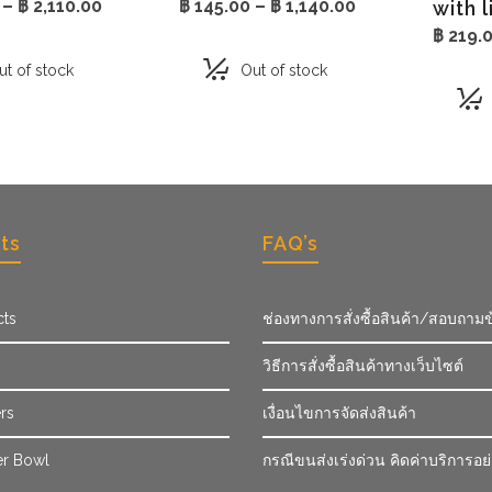
Price
Price
–
฿
2,110.00
฿
145.00
–
฿
1,140.00
with 
range:
range:
฿
219.
฿ 108.00
฿ 145.00
through
through
ut of stock
Out of stock
฿ 2,110.00
฿ 1,140.00
ts
FAQ’s
cts
ช่องทางการสั่งซื้อสินค้า/สอบถามข
วิธีการสั่งซื้อสินค้าทางเว็บไซต์
rs
เงื่อนไขการจัดส่งสินค้า
r Bowl
กรณีขนส่งเร่งด่วน คิดค่าบริการอย