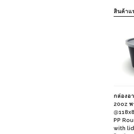
สินค้า
กล่องอ
20oz พ
@118x8
PP Rou
with li