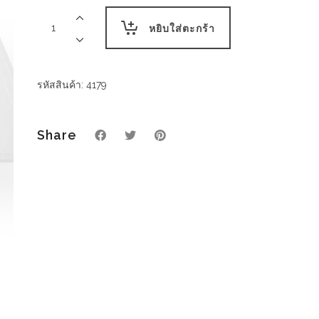
กล่อง
อาหาร
หยิบใส่ตะกร้า
2
ช่อง
ใส
PP
รหัสสินค้า:
4179
500ml
พร้อม
ฝาใส
Share
/
500
ml
PP
2
Compartment
PP
Food
Box
with
lid-
Clear
quantity