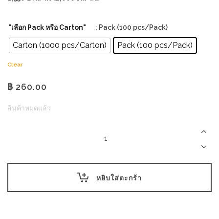
"เลือก Pack หรือ Carton"
: Pack (100 pcs/Pack)
Carton (1000 pcs/Carton)
Pack (100 pcs/Pack)
Clear
฿
260.00
สินค้าหมดแล้ว
ที่
หิ้ว
คราฟท์
แบบ
1แก้ว
(Grab&Go)
หยิบใส่ตะกร้า
/
1
cup
holder