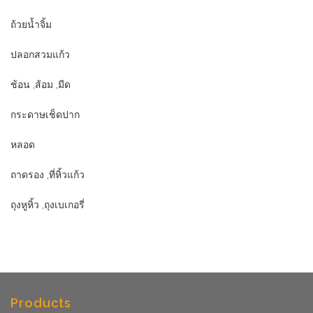
ถ้วยน้ำจิ้ม
ปลอกสวมแก้ว
ช้อน ,ส้อม ,มีด
กระดาษเช็ดปาก
หลอด
ถาดรอง ,ที่หิ้วแก้ว
ถุงหูหิ้ว ,ถุงเบเกอรี่
Products