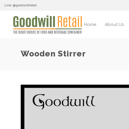
Line: @goodwillretail
Home
About Us
Wooden Stirrer