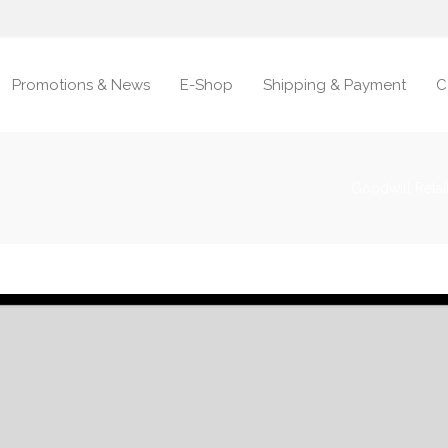
Promotions & News
E-Shop
Shipping & Payment
C
Goodwill Retai