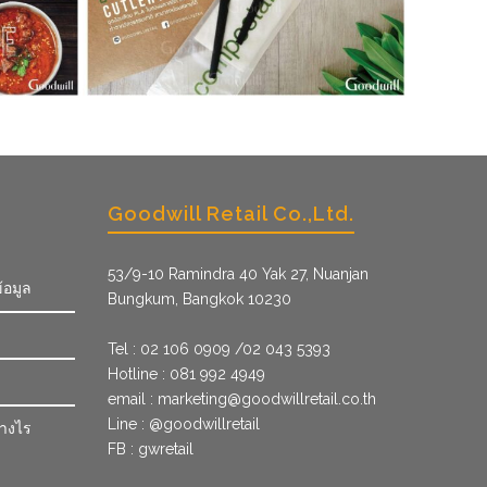
Goodwill Retail Co.,Ltd.
53/9­-10 Ramindra 40 Yak 27, Nuanjan
้อมูล
Bungkum, Bangkok 10230
Tel : 02 106 0909 /02 043 5393
Hotline : 081 992 4949
email :
marketing@goodwillretail.co.th
Line : @goodwillretail
่างไร
FB : gwretail