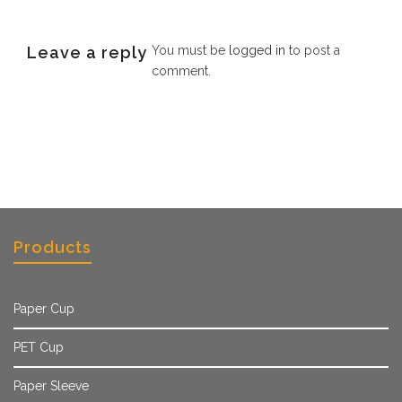
Leave a reply
You must be
logged in
to post a
comment.
Products
Paper Cup
PET Cup
Paper Sleeve