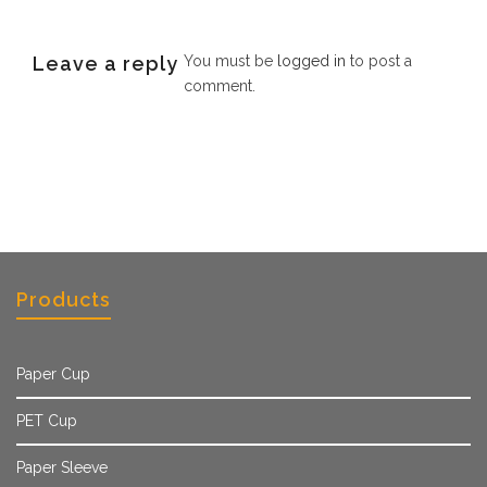
Leave a reply
You must be
logged in
to post a
comment.
Products
Paper Cup
PET Cup
Paper Sleeve