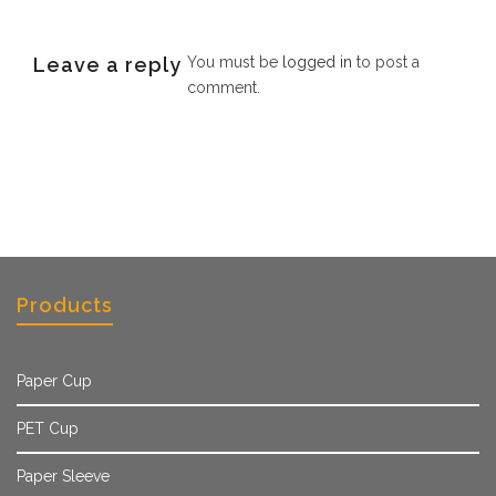
Leave a reply
You must be
logged in
to post a
comment.
Products
Paper Cup
PET Cup
Paper Sleeve