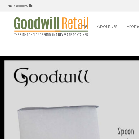
Line: @goodwillretail
Home
About Us
Prom