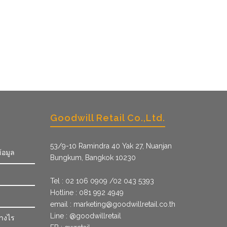
Goodwill Retail Co.,Ltd.
53/9­-10 Ramindra 40 Yak 27, Nuanjan
้อมูล
Bungkum, Bangkok 10230
Tel : 02 106 0909 /02 043 5393
Hotline : 081 992 4949
email :
marketing@goodwillretail.co.th
Line : @goodwillretail
่างไร