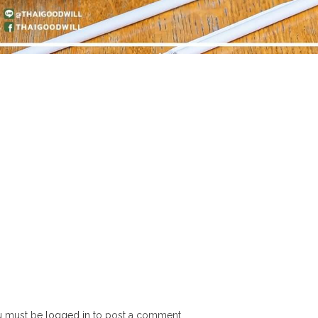
u must be
logged in
to post a comment.