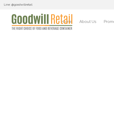
Line: @goodwillretail
Home
About Us
Prom