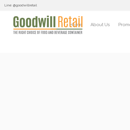
Line: @goodwillretail
Home
About Us
Prom