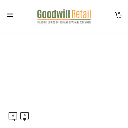
0
0
0