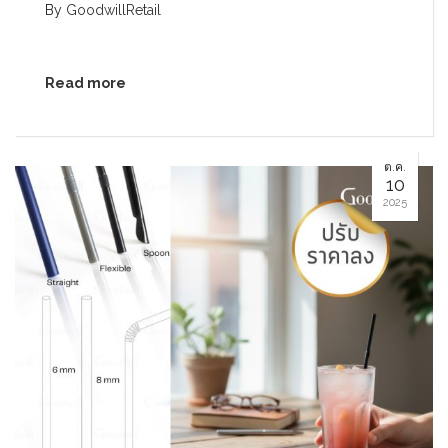
By
GoodwillRetail
Read more
ต.ค.
10
2025