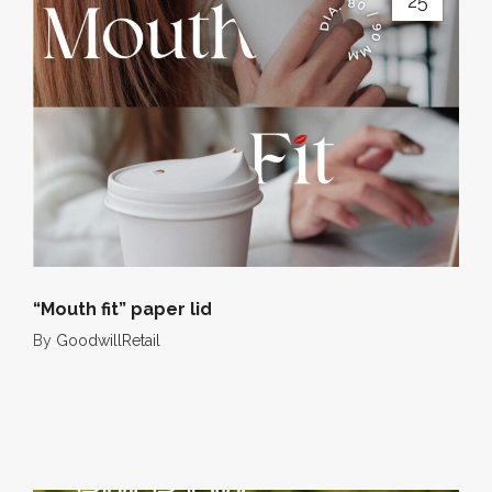
25
“Mouth fit” paper lid
By
GoodwillRetail