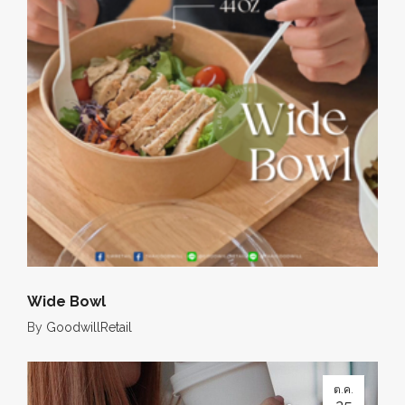
Wide Bowl
By
GoodwillRetail
ต.ค.