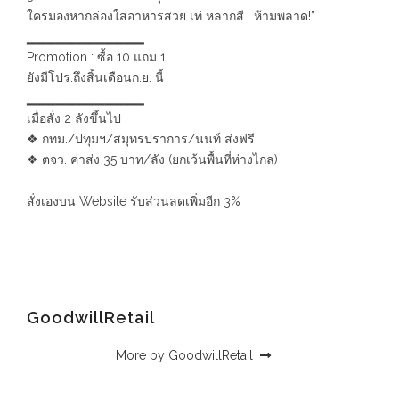
ใครมองหากล่องใส่อาหารสวย เท่ หลากสี… ห้ามพลาด!”
▁▁▁▁▁▁▁▁▁▁▁▁
Promotion : ซื้อ 10 แถม 1
ยังมีโปร.ถึงสิ้นเดือนก.ย. นี้
▁▁▁▁▁▁▁▁▁▁▁▁
เมื่อสั่ง 2 ลังขึ้นไป
❖ กทม./ปทุมฯ/สมุทรปราการ/นนท์ ส่งฟรี
❖ ตจว. ค่าส่ง 35 บาท/ลัง (ยกเว้นพื้นที่ห่างไกล)
สั่งเองบน Website รับส่วนลดเพิ่มอีก 3%
GoodwillRetail
More by GoodwillRetail