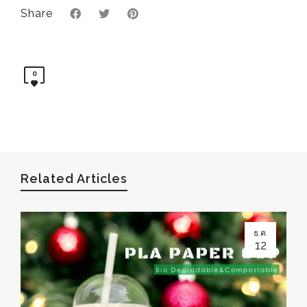
Share
0
Related Articles
ธ.ค.
12