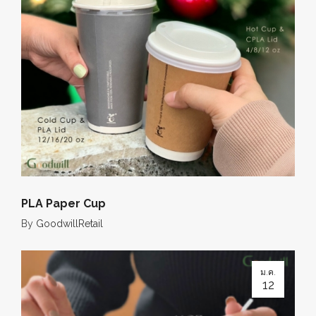
PLA Paper Cup
By
GoodwillRetail
ม.ค.
12