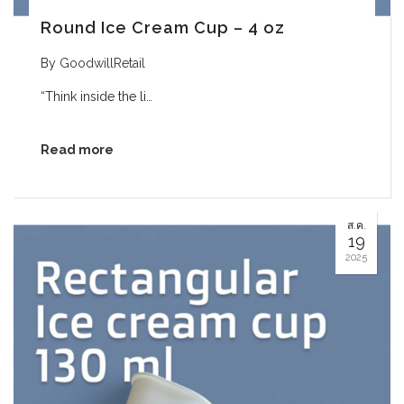
Round Ice Cream Cup – 4 oz
By
GoodwillRetail
“Think inside the li…
Read more
ส.ค.
19
2025