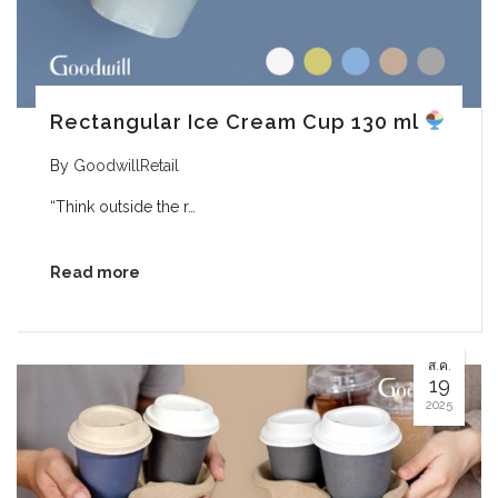
Rectangular Ice Cream Cup 130 ml
By
GoodwillRetail
“Think outside the r…
Read more
ส.ค.
19
2025