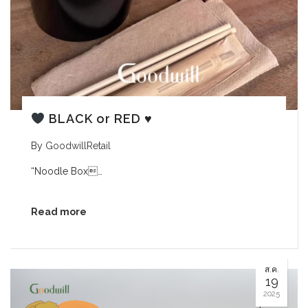
BLACK or RED
♥️
By
GoodwillRetail
“Noodle Box…
Read more
ส.ค.
19
2025