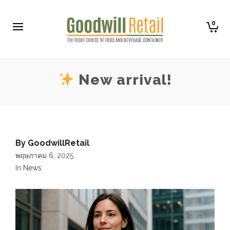
0
New arrival!
By
GoodwillRetail
พฤษภาคม 6, 2025
In
News