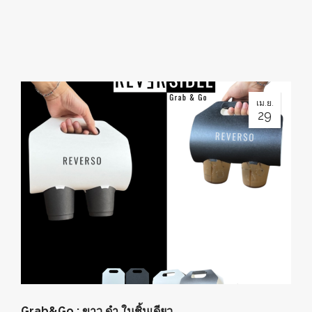
เม.ย.
29
Grab&Go : ขาว ดำ ในชิ้นเดียว