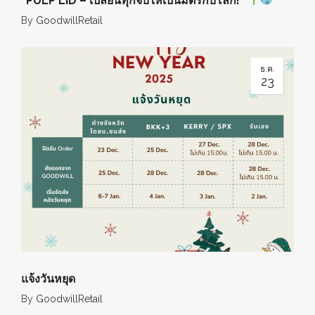
“PULP LID – เปลี่ยนทุกจิบให้เป็นมิตรกับโลก!”
By
GoodwillRetail
ธ.ค.
23
แจ้งวันหยุด
By
GoodwillRetail