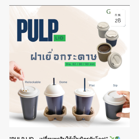
ก.พ.
28