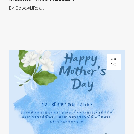
By
GoodwillRetail
ส.ค.
10