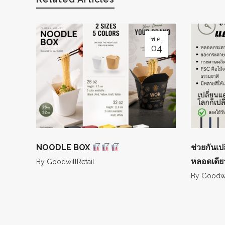
พ.ค.
04
NOODLE BOX
ช่วยกันเป
หลอดเดี
By
GoodwillRetail
By
Goodwil