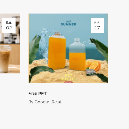
มิ.ย.
พ.ค.
02
17
ขวด PET
By
GoodwillRetail