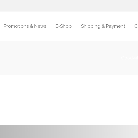
Promotions & News
E-Shop
Shipping & Payment
C
Goodwill