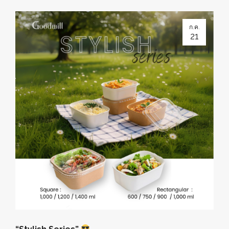
ก.ค.
21