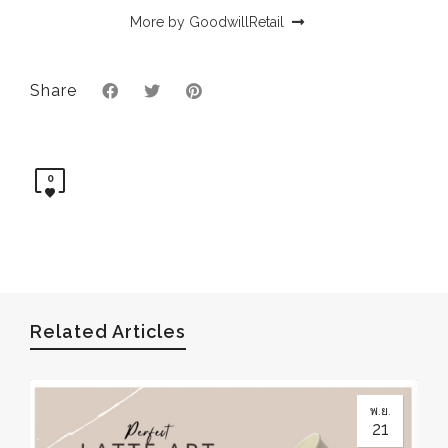
More by GoodwillRetail
Share
0
Related Articles
พ.ย.
21