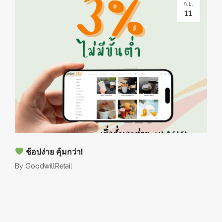
ก.ย.
11
ช้อปง่าย คุ้มกว่า!
By
GoodwillRetail