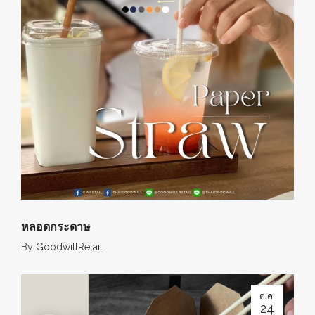
หลอดกระดาษ
By
GoodwillRetail
ต.ค.
24