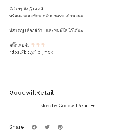
สีสวยๆ ถึง 5 เฉดสี
พร้อมฝาและช้อน กลับมาครบแล้วนะคะ
ที่สำคัญ เลือกสีถ้วย และพิมพ์โลโก้ได้นะ
คลิ๊กเลยค่ะ
https://bit.ly/4e4jm0x
GoodwillRetail
More by GoodwillRetail
Share