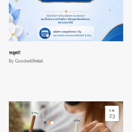
หยุด!!
By
GoodwillRetail
ก.พ.
23