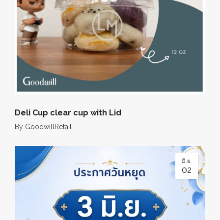
Deli Cup clear cup with Lid
By
GoodwillRetail
มิ.ย.
02