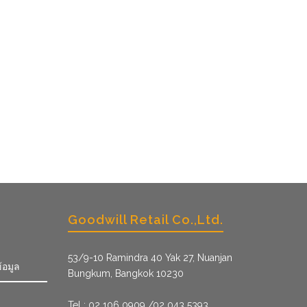
Goodwill Retail Co.,Ltd.
53/9­-10 Ramindra 40 Yak 27, Nuanjan
้อมูล
Bungkum, Bangkok 10230
Tel : 02 106 0909 /02 043 5393