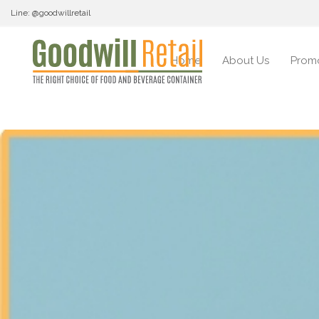
Line: @goodwillretail
Home
About Us
Prom