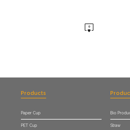
0
Products
Produc
Paper Cup
Bio Produ
PET Cup
Straw