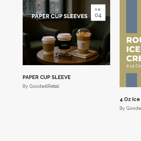
ก.ค.
04
PAPER CUP SLEEVE
By
GoodwillRetail
4 Oz Ic
By
Goodwil