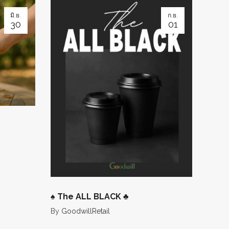
มิ.ย.
ก.ย.
30
01
♠️ The ALL BLACK ♣️
By
GoodwillRetail