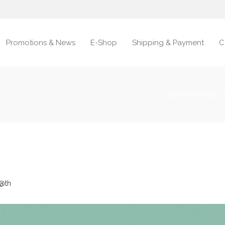
Promotions & News
E-Shop
Shipping & Payment
C
Goodwill Retail
@th