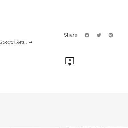
Share
GoodwillRetail
0