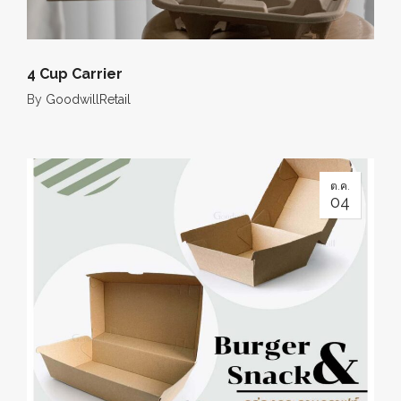
4 Cup Carrier
By
GoodwillRetail
ต.ค.
04