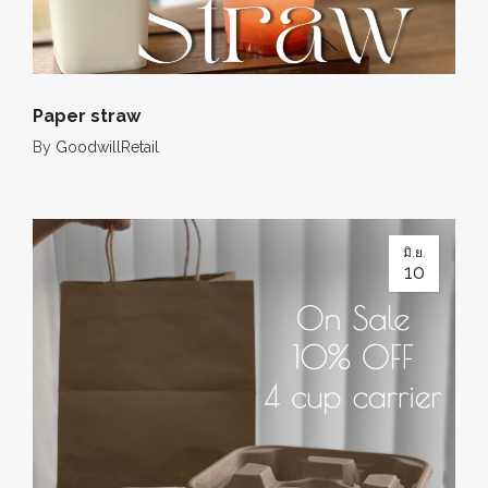
Paper straw
By
GoodwillRetail
มิ.ย.
10