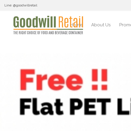
Line: @goodwillretail
Home
About Us
Prom