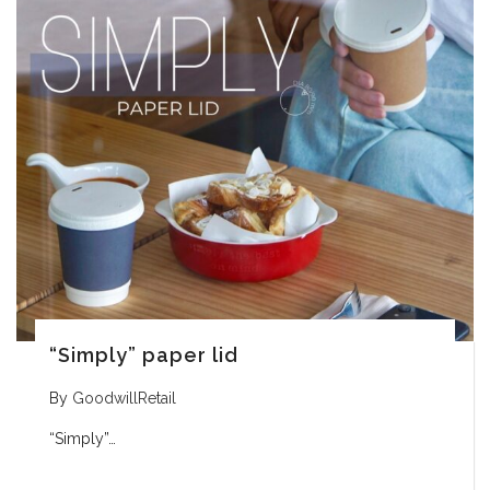
“Simply” paper lid
By
GoodwillRetail
“Simply”…