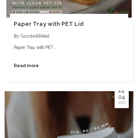
Paper Tray with PET Lid
By
GoodwillRetail
Paper Tray with PET …
Read more
ต.ค.
04
2023