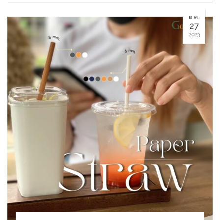
ต.ค.
27
2023