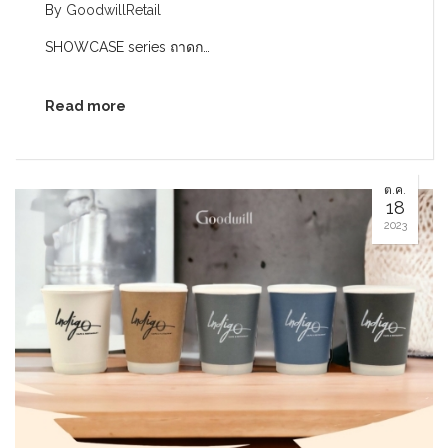
By
GoodwillRetail
SHOWCASE series ถาดก…
Read more
ต.ค.
18
2023