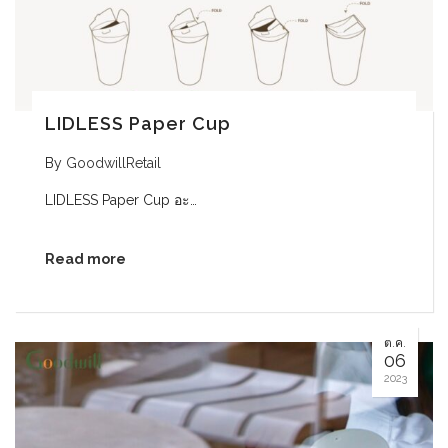
LIDLESS Paper Cup
By
GoodwillRetail
LIDLESS Paper Cup อะ…
Read more
ต.ค.
06
2023