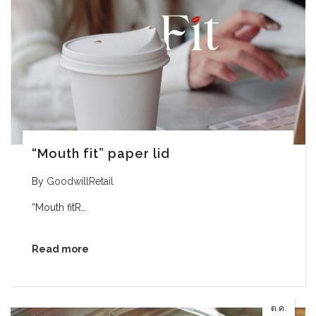
“Mouth fit” paper lid
By
GoodwillRetail
“Mouth fitR…
Read more
ต.ค.