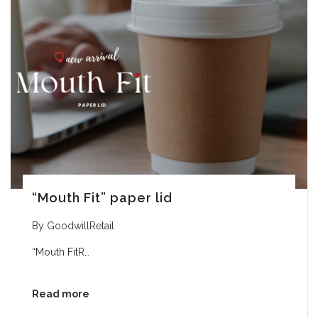
“Mouth Fit” paper lid
By
GoodwillRetail
“Mouth FitR…
Read more