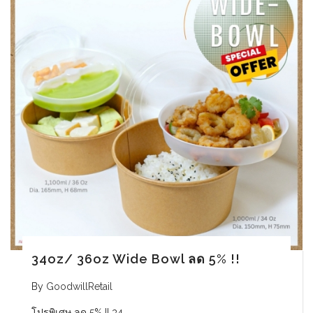
34oz/ 36oz Wide Bowl ลด 5% !!
By
GoodwillRetail
โปรพิเศษ ลด 5% !! 34…