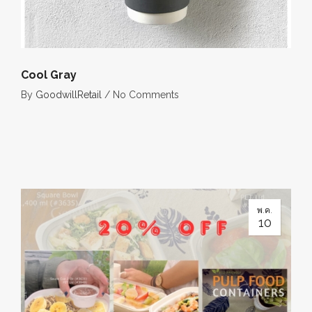
Cool Gray
By
GoodwillRetail
/
No Comments
พ.ค.
10