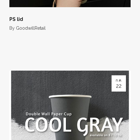
PS lid
By
GoodwillRetail
ก.ค.
22