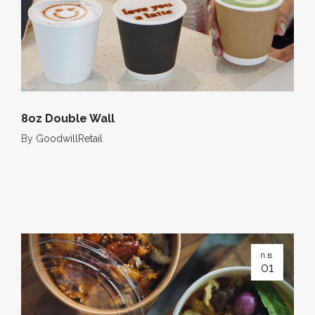
8oz Double Wall
By
GoodwillRetail
ก.ย.
01