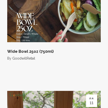
Wide Bowl 25oz (750ml)
By
GoodwillRetail
ส.ค.
11