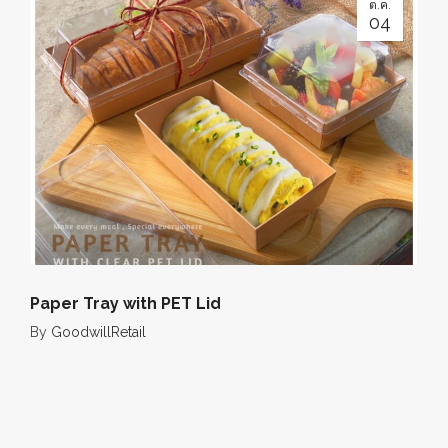
ต.ค.
04
Paper Tray with PET Lid
By
GoodwillRetail