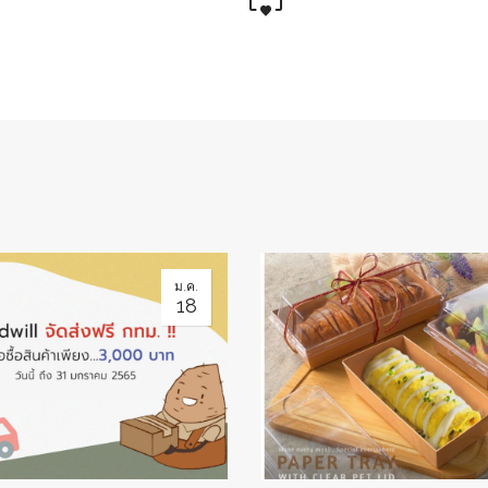
ม.ค.
18