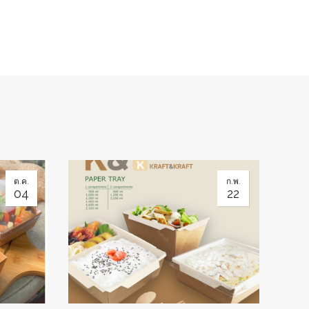
ต.ค.
ก.พ.
04
22