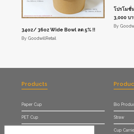
โปรโมชั่น ส
3,000 บา
By
Goodwil
34oz/ 36oz Wide Bowl ลด 5% !!
By
GoodwillRetail
Products
Produc
Paper Cup
Bio Produ
PET Cup
Straw
Paper Sleeve
Cup Carrie