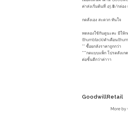
ค่าส่งเริ่มต้นที่ 45 ฿/กล่อง เ
กดสั่งเอง สะดวก ทันใจ
ทดลองใช้กันดูนะคะ มีให้ก
(thumbtack)คำเตือน(thum
** ซื้อยกลังราคาถูกกว่า
***กดแบบแพ็ก โปรดสังเกต
ต่อชิ้นดีกว่าค่าาา
GoodwillRetail
More by 