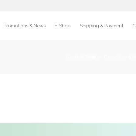
Promotions & News
E-Shop
Shipping & Payment
C
Goodwill Retail
>
Promotions & 