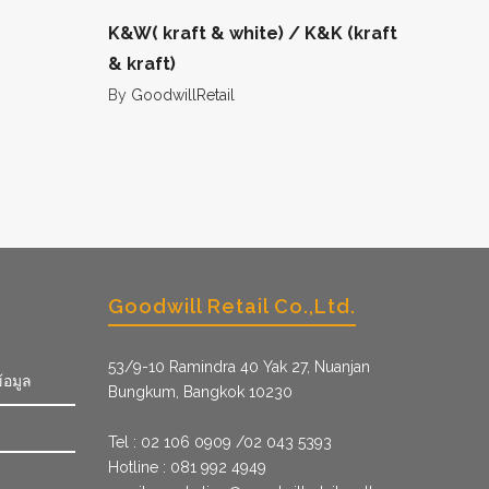
K&W( kraft & white) / K&K (kraft
& kraft)
By
GoodwillRetail
Goodwill Retail Co.,Ltd.
53/9­-10 Ramindra 40 Yak 27, Nuanjan
้อมูล
Bungkum, Bangkok 10230
Tel : 02 106 0909 /02 043 5393
Hotline : 081 992 4949