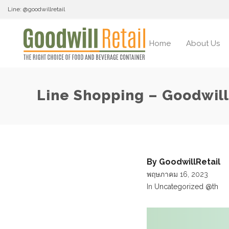
Line: @goodwillretail
Home
About Us
Line Shopping – Goodwill
By
GoodwillRetail
พฤษภาคม 16, 2023
In
Uncategorized @th