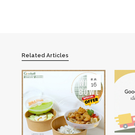
Related Articles
ต.ค.
16